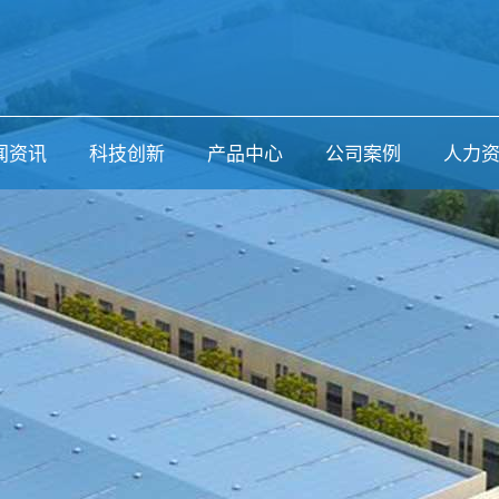
闻资讯
科技创新
产品中心
公司案例
人力
司动态
装配式装修
公司案例
业新闻
预制构件
体报道
节能门窗
息公示
装饰一体化
生物质木塑
环保涂料
型材
硅酸钙装饰