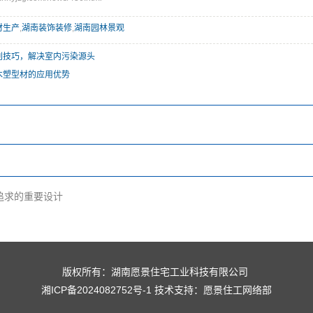
材生产
,
湖南装饰装修
,
湖南园林景观
别技巧，解决室内污染源头
木塑型材的应用优势
追求的重要设计
版权所有：湖南愿景住宅工业科技有限公司
湘ICP备2024082752号-1
技术支持：
愿景住工网络部