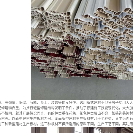
高强度、保温、节能、节土、装饰等优良特性。选用新式建材不但使房子功用大大
轻修建物自重，为推行轻型修建结构发明了条件，推动了修建施工技能现代化，大大加
各不相同。就其开展情况而言，有的种类重在花色，花色种类层出不穷，如装饰装饰材
板材等。以新型建材生产板材为例。
湖南新型建材生产
板材有几十个种类，其中纸面石
的三种新型建材生产板材。这三种板材不但所选用的原料不同，生产工艺不同，其功用