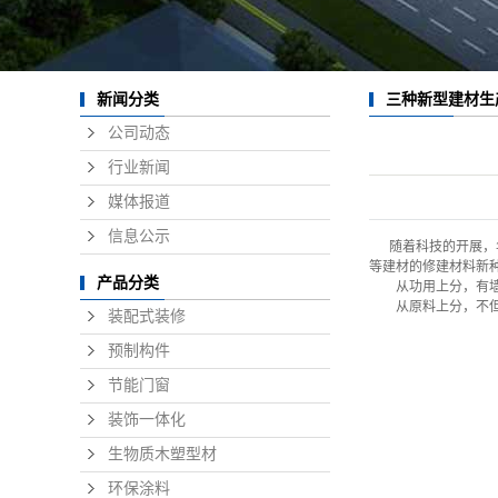
三种新型建材生
新闻分类
公司动态
行业新闻
媒体报道
信息公示
随着科技的开展，
等建材的修建材料新
产品分类
从功用上分，有墙体
从原料上分，不但有
装配式装修
预制构件
节能门窗
装饰一体化
生物质木塑型材
环保涂料