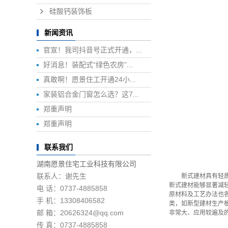
硅酸钙装饰板
新闻资讯
官宣！我司抖音号正式开通，...
好消息！装配式“绿色农房”...
真敢啊！愿景住工开通24小...
家装铝合金门窗怎么选？这7...
郑重声明
郑重声明
联系我们
湖南愿景住宅工业科技有限公司
联系人：谢先生
新式建材具有轻质、
新式建材能够显著减
电 话：0737-4885858
原材料及工艺办法也
手 机：13308406582
类，如新型建材生产
邮 箱：20626324@qq.com
非常大、应用较遍及
传 真：0737-4885858