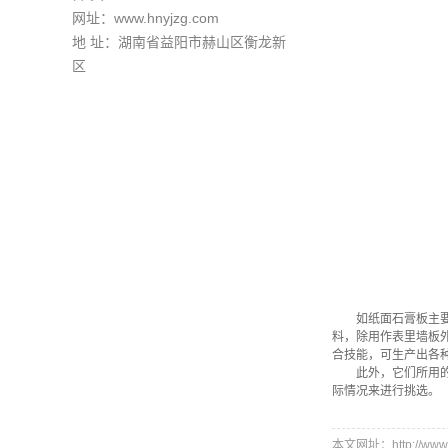
网址：www.hnyjzg.com
地 址：湖南省益阳市赫山区衡龙新
区
如纸面石膏板主要原
料，除用作表里墙板
合技能，可生产出各
此外，它们所用的原
际情况来进行挑选。
本文网址：http://www.h