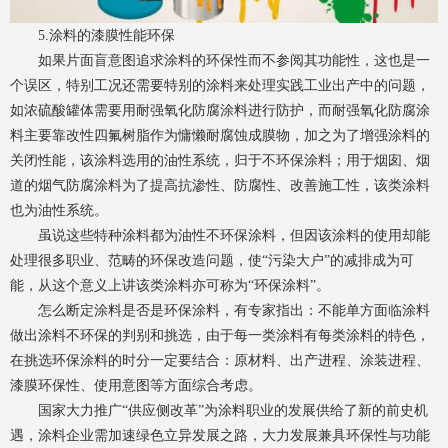
5.涂料的漆膜性能环保
如果片面盲意图追求涂料的环保性而不参阅其功能性，这也是一
个误区，特别工况还需要特别的涂料来处理实践工业出产中的问题，
如浓硫酸罐体需要用耐强氧化防腐涂料进行防护，而耐强氧化防腐涂
料主要靠改性四氟树脂作为慵懒耐腐蚀成膜物，加之为了增强涂料的
关闭性能，该涂料选用的油性系统，归于不环保涂料；用于烟囱、烟
道的烟气防腐涂料为了提高抗渗性、防腐性、改善施工性，该类涂料
也为油性系统。
虽说这些特种涂料都为油性不环保涂料，但因该涂料的使用却能
处理很多职业、范畴的环保改造问题，使“污染大户”的减排成为可
能，从这个意义上讲该类涂料亦可称为“环保涂料”。
怎么断定涂料是否是环保涂料，有专家指出：不能单方面临涂料
做出涂料不环保的判别和挑选，由于每一类涂料有每类涂料的特色，
在挑选环保涂料的时分一定要结合：原材料、出产进程、涂装进程、
漆膜环保性、使用意图等方面综合考虑。
国家大力推广“供应侧改革”为涂料职业的发展供给了新的前史机
遇，涂料企业需加速绿色立异发展之路，大力发展兼具环保性与功能