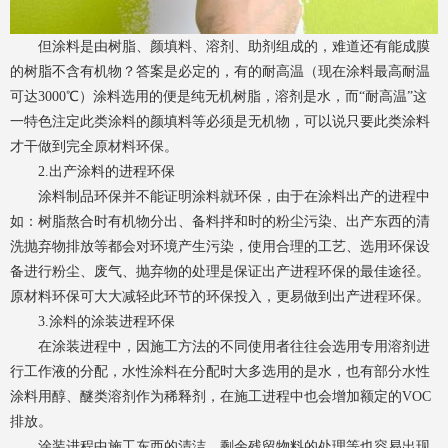
但涂料是由树脂、颜填料、溶剂、助剂组成的，难道还有能成膜
的树脂不含有机物？答案是必定的，有的耐高温（现在涂料最高耐温
可达3000℃）涂料选用的便是纯无机树脂，溶剂是水，而“耐高温”这
一特色注定此类涂料的颜填料等必须是无机物，可以说只要此类涂料
才干做到完全原材料环保。
2.出产涂料的进程环保
涂料制品环保并不能证明涂料就环保，由于在涂料出产的进程中
如：树脂熬合时有机物分出、备料拌和时的粉尘污染、出产东西的清
洗抛弃物排放等都会对环境产生污染，使用合理的工艺、选用环保设
备进行粉尘、废气、抛弃物的处理是保证出产进程环保的最佳途径。
原材料环保可大大减轻此环节的环保投入，更易做到出产进程环保。
3.涂料的涂装进程环保
在涂装进程中，因施工方法的不同使用者往往会选用专用溶剂进
行工作液的分配，水性涂料在分配时大多选用的是水，也有部分水性
涂料用醇、醚类溶剂作为稀释剂，在施工进程中也会增加额定的VOC
排放。
涂装进程中施工东西的清洁、剩余残留物料的处理等也容易出现