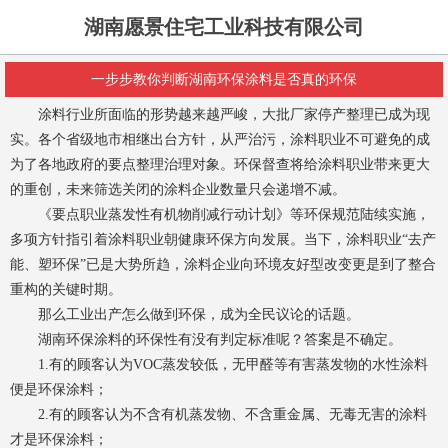
湖南愿景住宅工业科技有限公司
一步步教你判断湖南环保涂料是否真的环保
涂料行业所面临的形势越来越严峻，大批厂家停产整理已成为现
实。各个省级地市相继出台方针，从严治污，涂料职业不可避免的成
为了各地政府的要点整理治理对象。环保督查将给涂料职业带来更大
的重创，未来筛选关闭的涂料企业数量只会递增不减。
《要点职业蒸发性有机物削减行动计划》等环保规范陆续实施，
多项方针指引着涂料职业朝健康环保方向发展。当下，涂料职业“去产
能、塑环保”已是大势所趋，涂料企业向环境友好型改变更是到了整合
重构的关键时期。
那么工业出产怎么做到环保，成为全民议论的话题。
湖南环保涂料
的环保性有没有判定标准呢？答案是不确定。
1.有的顾客认为VOC蒸发较低，无甲醛等有害蒸发物的水性涂料
便是环保涂料；
2.有的顾客认为不含有机蒸发物、不含重金属、无毒无害的涂料
才是环保涂料；