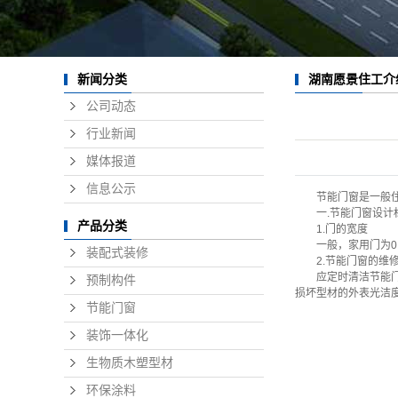
湖南愿景住工介
新闻分类
公司动态
行业新闻
媒体报道
信息公示
节能门窗是一般住宅
一.节能门窗设计
产品分类
1.门的宽度
一般，家用门为0.9?
装配式装修
2.节能门窗的维
应定时清洁节能门窗
预制构件
损坏型材的外表光洁
节能门窗
装饰一体化
生物质木塑型材
环保涂料