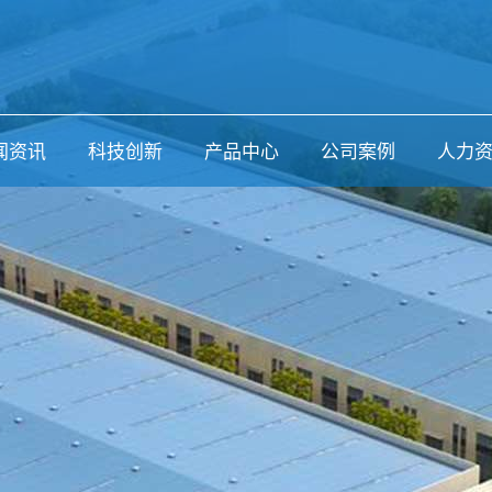
闻资讯
科技创新
产品中心
公司案例
人力
司动态
装配式装修
公司案例
业新闻
预制构件
体报道
节能门窗
息公示
装饰一体化
生物质木塑
环保涂料
型材
硅酸钙装饰