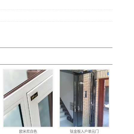
欧米尼白色
钛金板入户单元门