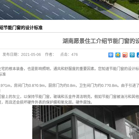
绍节能门窗的设计标准
湖南愿景住工介绍节能门窗的
发布日期：
2021-05-06
作者：
点击：
476
的根本装备，也是影响照明，通风和舒服度的重要因素。您知道节能门窗的设计标
标准
1m，房间门为0.8?0.9m，厨房门为约0.8m，卫生间门为约0.7?0.8m。由于
修
上的灰尘，以保持节能门窗，玻璃和五金件清洁明亮。假如节能门窗被油污和其他
度，而且还会损坏硬件外表的保护膜和氧化层。硬件腐蚀。