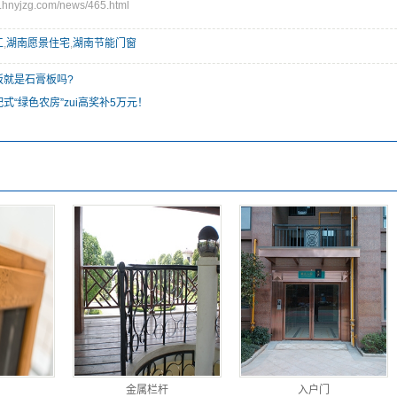
nyjzg.com/news/465.html
工
,
湖南愿景住宅
,
湖南节能门窗
板就是石膏板吗?
式“绿色农房”zui高奖补5万元！
金属栏杆
入户门