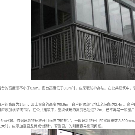
高度须不小于0.9m。窗台高度低于0.8m时，应采取防护办法。在公共建筑中，窗
高度为1.5m，加上窗台的高度为0.9m，窗户的顶部与地上的间隔为2.4m。
应添加横梁或“销”。在公共建筑中，整块玻璃的高度已超过7.2m，已不再是一般窗
m开端。依据建筑物标准开口标准中的规定，一般建筑物开口的宽度模数为300mm，即一般
大时，应添加垂直龙骨或“螺距”，否则窗户的刚度容易出现问题。