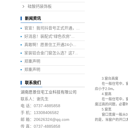
硅酸钙装饰板
新闻资讯
官宣！我司抖音号正式开通，...
好消息！装配式“绿色农房”...
真敢啊！愿景住工开通24小...
家装铝合金门窗怎么选？这7...
郑重声明
郑重声明
3.窗台高度
联系我们
在一般住宅中，窗台的
应小于2.0m。
湖南愿景住宅工业科技有限公司
4.窗高
联系人：谢先生
在一般住宅中，窗户的
度过高的问题，必要时
电 话：0737-4885858
5.窗宽
手 机：13308406582
窗口宽度一般从0.6
邮 箱：20626324@qq.com
的是，当窗户的开口太
传 真：0737-4885858